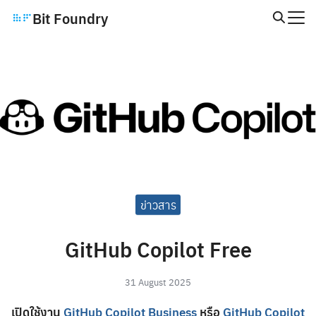
Skip
Bit Foundry
to
Search
content
for:
ข่าวสาร
GitHub Copilot Free
31 August 2025
เปิดใช้งาน
GitHub Copilot ฺBusiness
หรือ
GitHub Copilot